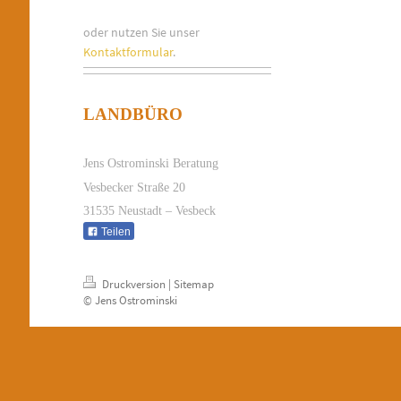
oder nutzen Sie unser
Kontaktformular
.
LANDBÜRO
Jens Ostrominski Beratung
Vesbecker Straße 20
31535 Neustadt – Vesbeck
Teilen
Druckversion
|
Sitemap
© Jens Ostrominski